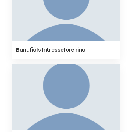
Banafjäls Intresseförening