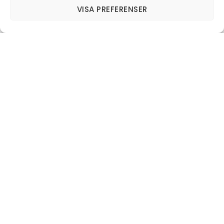
VISA PREFERENSER
Currently, there are no events planned.
Please check back later.