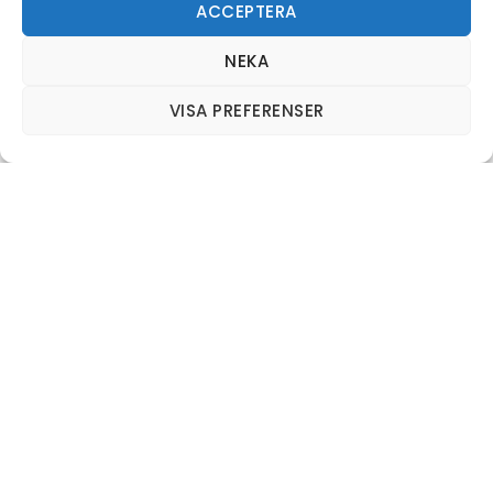
ACCEPTERA
NEKA
VISA PREFERENSER
Bakgrund
Grundsunda Framtidsgrupp (GFG) bildades
1995 som en opolitisk grupp med uppgift att
verka för Husums och Grundsundabygdens
utveckling. Under åren har flera projekt
genomförts i syfte
att
ta fram förslag och idéer som gör det
attraktivt att leva och bo i Husum och
Grundsundabygden
att
nya arbetstillfällen tillskapas i Husum och