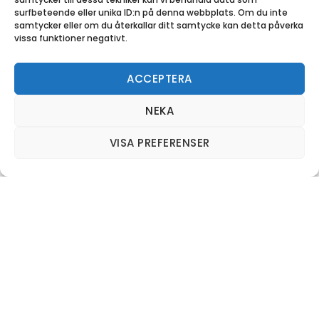
surfbeteende eller unika ID:n på denna webbplats. Om du inte
samtycker eller om du återkallar ditt samtycke kan detta påverka
vissa funktioner negativt.
ACCEPTERA
NEKA
VISA PREFERENSER
Glädje, kunskap, vänskap och
resultat för bygden
Vårt mål är en attraktiv och inkluderande plats
att leva och bo på. En plats för livskraftiga