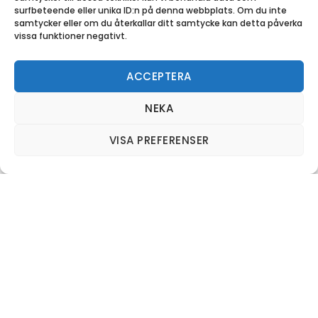
surfbeteende eller unika ID:n på denna webbplats. Om du inte
samtycker eller om du återkallar ditt samtycke kan detta påverka
vissa funktioner negativt.
ACCEPTERA
NEKA
VISA PREFERENSER
Välkommen till Husum
Husum ligger vackert beläget vid havet cirka 25
km nordöst om Örnsköldsviks stad. Här finns
goda servicemöjligheter med hälsocentral och
livsmedelsbutik m.m.