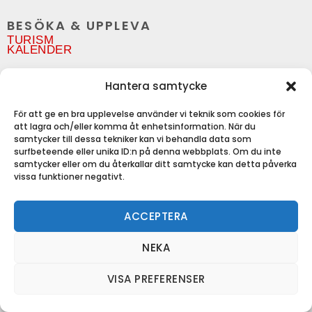
BESÖKA & UPPLEVA
TURISM
KALENDER
OM GRUNDSUNDA
Hantera samtycke
FÖRETAGSREGISTER
FÖRENINGSREGISTER
SERVICE
För att ge en bra upplevelse använder vi teknik som cookies för
att lagra och/eller komma åt enhetsinformation. När du
INFORMATION
samtycker till dessa tekniker kan vi behandla data som
INTEGRITETSPOLICY
surfbeteende eller unika ID:n på denna webbplats. Om du inte
COOKIEPOLICY
samtycker eller om du återkallar ditt samtycke kan detta påverka
vissa funktioner negativt.
GFG I SOCIALA MEDIER
ACCEPTERA
NEKA
Org.nr:
Copyright © Grundsunda Framtidsgrupp 2026 |
VISA PREFERENSER
Produktion: CoreIT
769602-7445