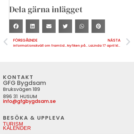
Dela gärna inlägget
FÖREGÅENDE
NÄSTA
Informationskväll om framtida satsningar
Nyfiken på… LaLinda 17 april kl 18.30
KONTAKT
GFG Bygdsam
Bruksvägen 189
896 31 HUSUM
info@gfgbygdsam.se
BESÖKA & UPPLEVA
TURISM
KALENDER