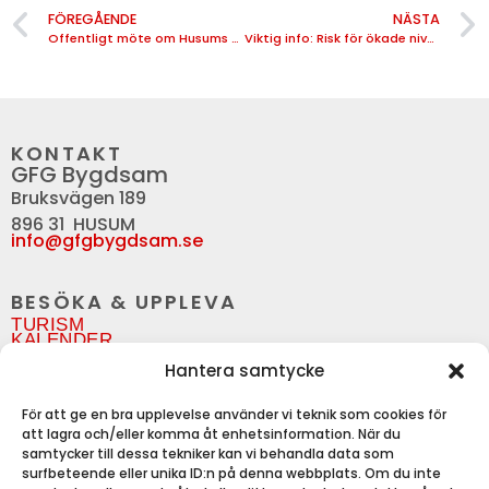
FÖREGÅENDE
NÄSTA
Offentligt möte om Husums framtid
Viktig info: Risk för ökade nivåer av buller och illaluktande utsläpp
KONTAKT
GFG Bygdsam
Bruksvägen 189
896 31 HUSUM
info@gfgbygdsam.se
BESÖKA & UPPLEVA
TURISM
KALENDER
Hantera samtycke
OM GRUNDSUNDA
FÖRETAGSREGISTER
För att ge en bra upplevelse använder vi teknik som cookies för
FÖRENINGSREGISTER
att lagra och/eller komma åt enhetsinformation. När du
SERVICE
samtycker till dessa tekniker kan vi behandla data som
INFORMATION
surfbeteende eller unika ID:n på denna webbplats. Om du inte